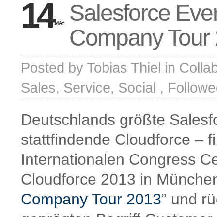
14
Salesforce Ev
MAY
Company Tour
Posted by
Tobias Thiel
in
Collab
Sales
,
Service
,
Social
, Followe
Deutschlands größte Salesfo
stattfindende Cloudforce – f
Internationalen Congress Ce
Cloudforce 2013 in München tr
Company Tour 2013
” und r