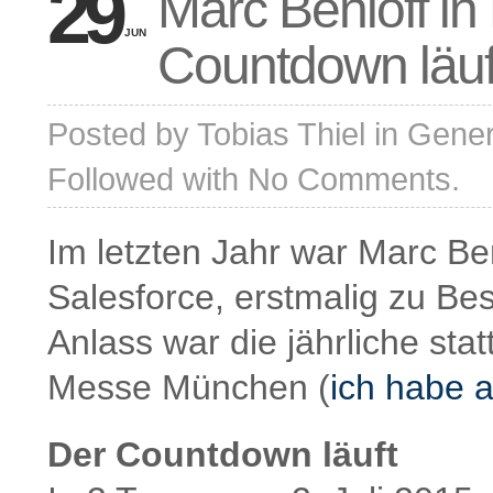
29
Marc Benioff i
JUN
Countdown läu
Posted by
Tobias Thiel
in
Gener
Followed with
No Comments.
Im letzten Jahr war Marc B
Salesforce, erstmalig zu B
Anlass war die jährliche sta
Messe München (
ich habe a
Der Countdown läuft