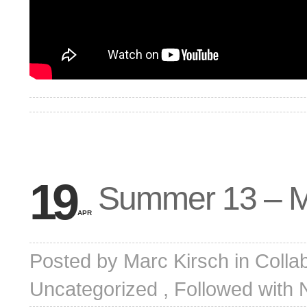
19
Summer 13 – Me
APR
Posted by
Marc Kirsch
in
Colla
Uncategorized
, Followed with