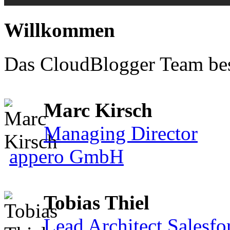
Willkommen
Das CloudBlogger Team bes
Marc Kirsch
Managing Director
appero GmbH
Tobias Thiel
Lead Architect Salesfo