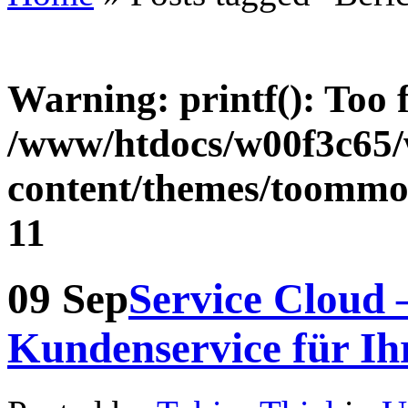
Warning
: printf(): Too
/www/htdocs/w00f3c65
content/themes/toommor
11
09
Sep
Service Cloud
Kundenservice für I