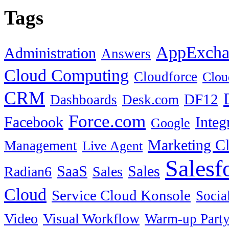
Tags
AppExcha
Administration
Answers
Cloud Computing
Cloudforce
Clou
CRM
DF12
Dashboards
Desk.com
Force.com
Facebook
Integ
Google
Marketing C
Management
Live Agent
Salesf
SaaS
Sales
Radian6
Sales
Cloud
Service Cloud Konsole
Socia
Video
Visual Workflow
Warm-up Part