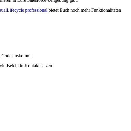
llieren in Eure Salesforce-Umgebung gibt.
sualLifecycle professional
bietet Euch noch mehr Funktionalitäten
e Code auskommt.
vin Beicht in Kontakt setzen.