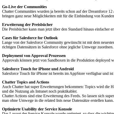
Go-Live der Communities
Chatter Communities wurden ja bereits schon auf der Dreamforce 12 a
bringen ganz neue Möglichkeiten mit für die Einbindung von Kunden 
Erweiterung der Preisbücher
Die Preisbücher kann man jetzt über den Standard hinaus einfacher er
Cases für Salesforce for Outlook
Lange von der Salesforce Community gewünscht ist mit dem neuesten R
richtigen Datensätzen in Salesforce ohne jegliche Umwege zuordnen.
Deployment von Approval Prozessen
Approvals können jetzt von Sandboxen in die Produktion deployed w
Salesforce Touch for iPhone und Android
Salesforce Touch für iPhone ist bereits im AppStore verfügbar und i
Chatter Topics and Actions
Auch Chatter hat super Erweiterungen bekommen: Topics wird die Ha
und die Nutzung als Intranet noch praktikabler.
Chatter Actions sind eine Erweiterung des Feeds. So lassen sich supe
man ohne Umwege in die related lists neue Datensätze erstellen kann.
Optimierte Usability der Service Konsole
Das Layout der Service Konsole wurde optimiert, so dass die wichtige