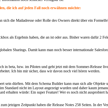
en, die ich auf jeden Fall noch erwähnen möchte:
an sich die Mailadresse oder Rolle des Owners direkt über ein Formelf
eckbox als Ergebnis haben, die an ist oder aus. Bisher waren dafür 2 F
 globalen Sharings. Damit kann man noch besser internationale Sale
h in beta, bzw. im Piloten und geht jetzt mit dem Sommer-Release live
eitet. Ich bin mir sicher, dass wir davon noch viel hören werden.
ert sein dürften. Mit dem Schema Builder kann man sich alle Objekte 
mt im Standard nicht im Layout angezeigt wurden und daher kaum jemand
d erhalten würde: Ein super Feature! Wer es noch nicht ausprobiert hat
um jetzigen Zeitpunkt haben die Release Notes 258 Seiten. In der Verga