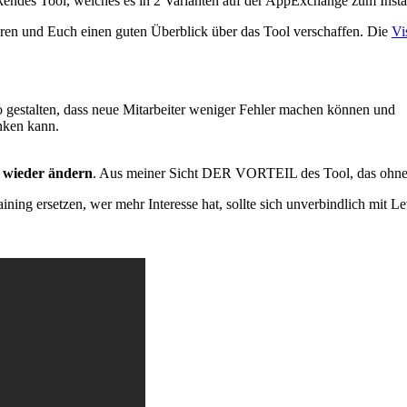
kendes Tool, welches es in 2 Varianten auf der AppExchange zum Insta
ren und Euch einen guten Überblick über das Tool verschaffen. Die
Vi
so gestalten, dass neue Mitarbeiter weniger Fehler machen können und
änken kann.
h wieder ändern
. Aus meiner Sicht DER VORTEIL des Tool, das ohn
ng ersetzen, wer mehr Interesse hat, sollte sich unverbindlich mit Le