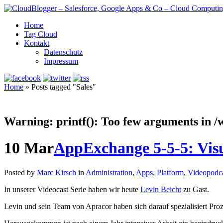
Home
Tag Cloud
Kontakt
Datenschutz
Impressum
Home
»
Posts tagged "Sales"
Warning
: printf(): Too few arguments in
/
10
Mar
AppExchange 5-5-5: Visu
Posted by
Marc Kirsch
in
Administration
,
Apps
,
Platform
,
Videopodc
In unserer Videocast Serie haben wir heute
Levin Beicht
zu Gast.
Levin und sein Team von Apracor haben sich darauf spezialisiert Pro