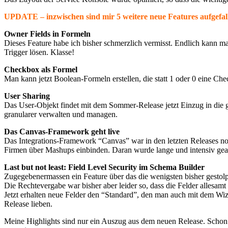
UPDATE – inzwischen sind mir 5 weitere neue Features aufgefall
Owner Fields in Formeln
Dieses Feature habe ich bisher schmerzlich vermisst. Endlich kann m
Trigger lösen. Klasse!
Checkbox als Formel
Man kann jetzt Boolean-Formeln erstellen, die statt 1 oder 0 eine Ch
User Sharing
Das User-Objekt findet mit dem Sommer-Release jetzt Einzug in die
granularer verwalten und managen.
Das Canvas-Framework geht live
Das Integrations-Framework “Canvas” war in den letzten Releases noc
Firmen über Mashups einbinden. Daran wurde lange und intensiv gearb
Last but not least: Field Level Security im Schema Builder
Zugegebenermassen ein Feature über das die wenigsten bisher gestolp
Die Rechtevergabe war bisher aber leider so, dass die Felder allesa
Jetzt erhalten neue Felder den “Standard”, den man auch mit dem Wizar
Release lieben.
Meine Highlights sind nur ein Auszug aus dem neuen Release. Schon z