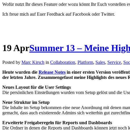
Wofür nutzt Ihr dieses Feature oder wozu könnt Ihr Euch vorstellen e
Ich freue mich auf Euer Feedback auf Facebook oder Twitter.
19
Apr
Summer 13 – Meine High
Posted by
Marc Kirsch
in
Collaboration
,
Platform
,
Sales
,
Service
,
Soc
Heute wurden die
Release Notes
in einer ersten Version veröffen
der letzten Jahre. Zusammengefasst meine Highlights des neues 
Neues Layout für die User Settings
Die persönlichen Einstellungen wurden vom Setup gelöst und die Use
Neue Struktur im Setup
Die Inhalte im Setup bekommen eine neue Anordnung mit denen man d
gemacht, dass auch existierende Admins sich weiterhin gut zurechtfi
Erweiterte Freigaberegeln für Reports und Dashboards
Die Ordner in denen die Reports und Dashboards können jetzt noch l