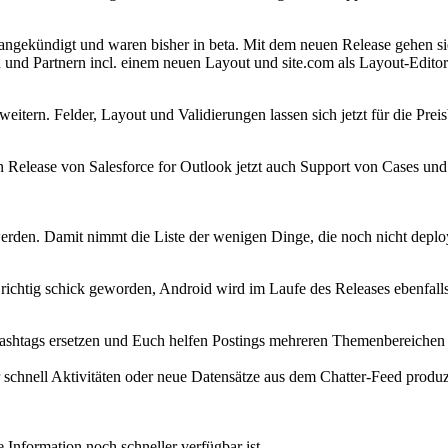
ngekündigt und waren bisher in beta. Mit dem neuen Release gehen sie 
und Partnern incl. einem neuen Layout und site.com als Layout-Editor.
weitern. Felder, Layout und Validierungen lassen sich jetzt für die Pre
elease von Salesforce for Outlook jetzt auch Support von Cases und Cu
erden. Damit nimmt die Liste der wenigen Dinge, die noch nicht depl
st richtig schick geworden, Android wird im Laufe des Releases ebenfa
shtags ersetzen und Euch helfen Postings mehreren Themenbereichen z
r schnell Aktivitäten oder neue Datensätze aus dem Chatter-Feed produz
 Information noch schneller verfügbar ist.