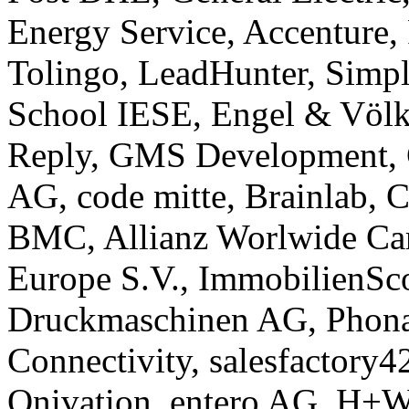
Energy Service, Accenture, 
Tolingo, LeadHunter, Simp
School IESE, Engel & Völk
Reply, GMS Development, C
AG, code mitte, Brainlab, 
BMC, Allianz Worlwide Car
Europe S.V., ImmobilienSc
Druckmaschinen AG, Phona
Connectivity, salesfactor
Onivation, entero AG, H+W 