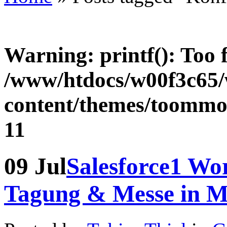
Warning
: printf(): Too
/www/htdocs/w00f3c65
content/themes/toommor
11
09
Jul
Salesforce1 Wor
Tagung & Messe in Mü