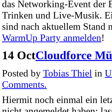
das Networking-Event der B
Trinken und Live-Musik. Ein
sind nach aktuellem Stand 
WarmUp Party anmelden
!
14
Oct
Cloudforce Mü
Posted by
Tobias Thiel
in
U
Comments.
Hiermit noch einmal ein letz
nicht angemeldet haben: las