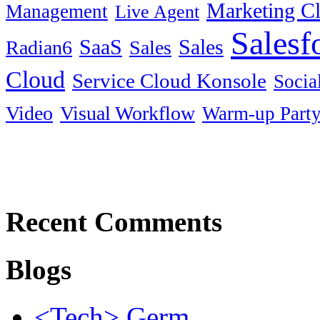
Marketing C
Management
Live Agent
Salesf
SaaS
Sales
Radian6
Sales
Cloud
Service Cloud Konsole
Socia
Video
Visual Workflow
Warm-up Part
Recent Comments
Blogs
<Tech> Germ