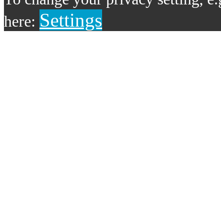
Settings
here: