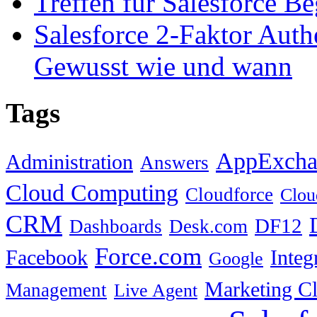
Treffen für Salesforce B
Salesforce 2-Faktor Auth
Gewusst wie und wann
Tags
AppExcha
Administration
Answers
Cloud Computing
Cloudforce
Clou
CRM
DF12
Dashboards
Desk.com
Force.com
Facebook
Integ
Google
Marketing C
Management
Live Agent