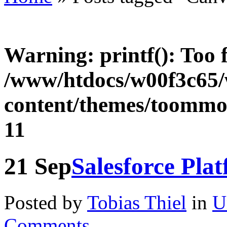
Warning
: printf(): Too
/www/htdocs/w00f3c65
content/themes/toommor
11
21
Sep
Salesforce Pla
Posted by
Tobias Thiel
in
U
Comments.