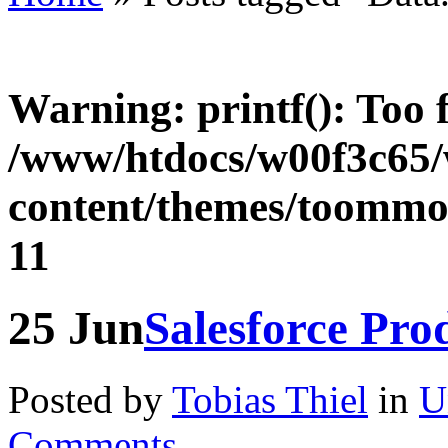
Warning
: printf(): Too
/www/htdocs/w00f3c65
content/themes/toommor
11
25
Jun
Salesforce Pro
Posted by
Tobias Thiel
in
U
Comments.