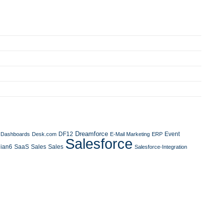
Dreamforce
DF12
Event
Dashboards
Desk.com
E-Mail Marketing
ERP
Salesforce
SaaS
Sales
ian6
Sales
Salesforce-Integration