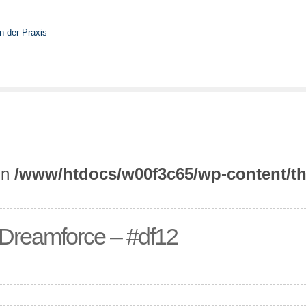
 in
/www/htdocs/w00f3c65/wp-content/th
r Dreamforce – #df12