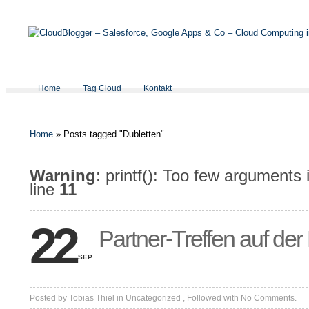
Home
Tag Cloud
Kontakt
Home
»
Posts tagged "Dubletten"
Warning
: printf(): Too few arguments
line
11
22
Partner-Treffen auf de
SEP
Posted by
Tobias Thiel
in
Uncategorized
, Followed with
No Comments.