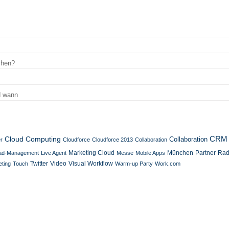
chen?
d wann
Cloud Computing
CRM
Collaboration
r
Cloudforce
Cloudforce 2013
Collaboration
Marketing Cloud
München
Partner
ad-Management
Live Agent
Messe
Mobile Apps
Rad
Twitter
eting
Touch
Video
Visual Workflow
Warm-up Party
Work.com