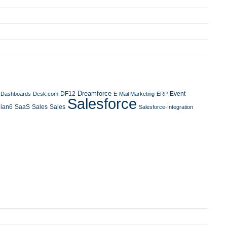
Dreamforce
DF12
Event
Dashboards
Desk.com
E-Mail Marketing
ERP
Salesforce
SaaS
Sales
ian6
Sales
Salesforce-Integration