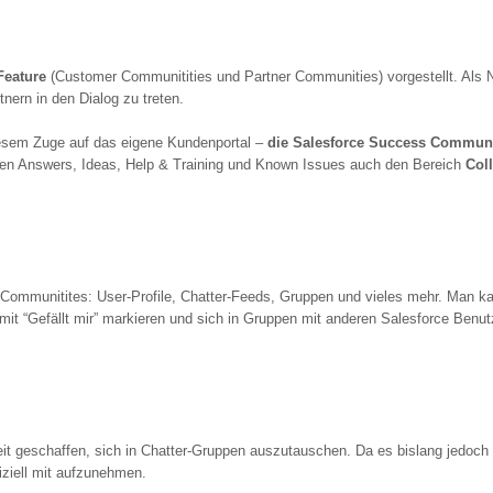
eature
(Customer Communitities und Partner Communities) vorgestellt. Als N
nern in den Dialog zu treten.
iesem Zuge auf das eigene Kundenportal –
die Salesforce Success Commun
 neben Answers, Ideas, Help & Training und Known Issues auch den Bereich
Col
ür Communitites: User-Profile, Chatter-Feeds, Gruppen und vieles mehr. Man 
it “Gefällt mir” markieren und sich in Gruppen mit anderen Salesforce Benu
it geschaffen, sich in Chatter-Gruppen auszutauschen. Da es bislang jedoch 
iziell mit aufzunehmen.