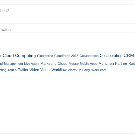
chen?
d wann
Cloud Computing
CRM
Collaboration
r
Cloudforce
Cloudforce 2013
Collaboration
Marketing Cloud
München
Partner
ad-Management
Live Agent
Messe
Mobile Apps
Rad
Twitter
eting
Touch
Video
Visual Workflow
Warm-up Party
Work.com