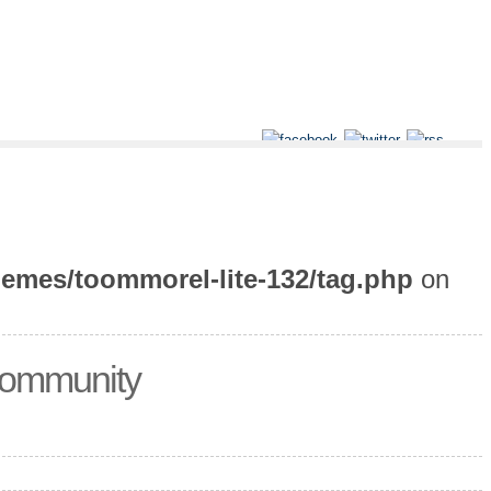
emes/toommorel-lite-132/tag.php
on
Community