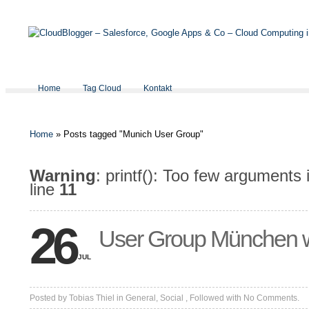
Home
Tag Cloud
Kontakt
Home
»
Posts tagged "Munich User Group"
Warning
: printf(): Too few arguments
line
11
26
User Group München wi
JUL
Posted by
Tobias Thiel
in
General
,
Social
, Followed with
No Comments.