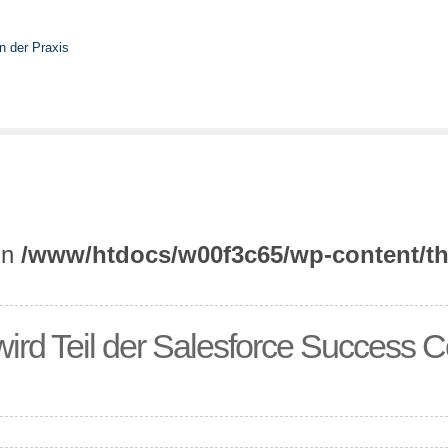
 in
/www/htdocs/w00f3c65/wp-content/th
rd Teil der Salesforce Success 