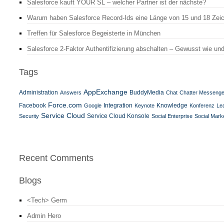
Salesforce kauft YOUR SL – welcher Partner ist der nächste?
Warum haben Salesforce Record-Ids eine Länge von 15 und 18 Zei
Treffen für Salesforce Begeisterte in München
Salesforce 2-Faktor Authentifizierung abschalten – Gewusst wie un
Tags
AppExchange
Administration
BuddyMedia
Answers
Chat
Chatter Messenge
Force.com
Facebook
Integration
Google
Keynote
Knowledge
Konferenz
Le
Service Cloud
Service Cloud Konsole
Security
Social Enterprise
Social Mark
Recent Comments
Blogs
<Tech> Germ
Admin Hero