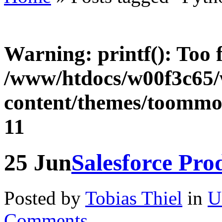
Warning
: printf(): Too
/www/htdocs/w00f3c65
content/themes/toommor
11
25
Jun
Salesforce Pro
Posted by
Tobias Thiel
in
U
Comments.