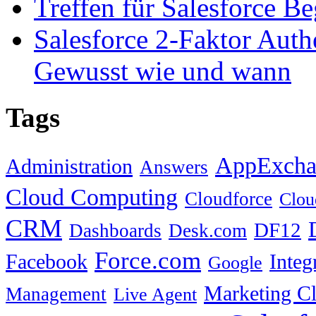
Treffen für Salesforce B
Salesforce 2-Faktor Auth
Gewusst wie und wann
Tags
AppExcha
Administration
Answers
Cloud Computing
Cloudforce
Clou
CRM
DF12
Dashboards
Desk.com
Force.com
Facebook
Integ
Google
Marketing C
Management
Live Agent