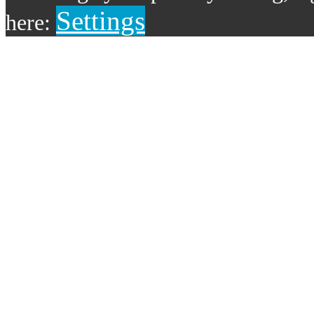
Settings
here: