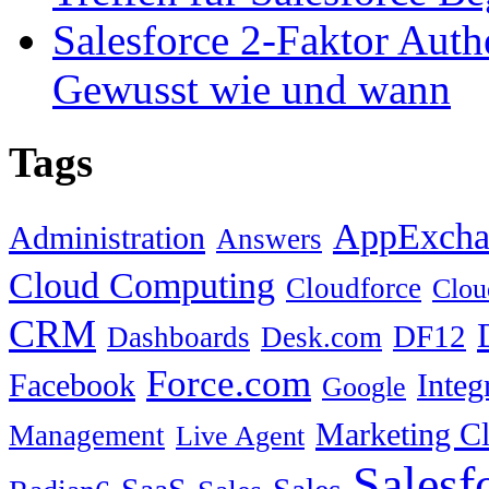
Salesforce 2-Faktor Auth
Gewusst wie und wann
Tags
AppExcha
Administration
Answers
Cloud Computing
Cloudforce
Clou
CRM
DF12
Dashboards
Desk.com
Force.com
Facebook
Integ
Google
Marketing C
Management
Live Agent
Salesf