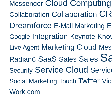
Cloud Computing
Messenger
C
Collaboration
Collaboration
Dreamforce
E-Mail Marketing
E
Integration
Kno
Keynote
Google
Marketing Cloud
Mes
Live Agent
Sa
SaaS
Sales
Radian6
Sales
Service Cloud
Servic
Security
Twitter
Vi
Social Marketing
Touch
Work.com