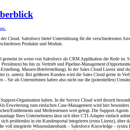
berblick
ts.
 der Cloud. Salesforce bietet Unterstützung für die verschiedensten A
verschiedenen Produkte und Module.
l gemeint ist wenn von Salesforce als CRM Applikation die Rede ist. Si
eislisten) bis hin zu Vertrieb und Pipeline-Management (Opportunitie
ellung, Massen-Brieferstellung). In der Sales Cloud Lizenz sind dar
r (s. unten). Bei größeren Kunden wird die Sales Cloud gerne in Verbi
en – Sie als Unternehmen haben also nicht nur die (potentiellen) Umsät
 Support-Organisation haben. In die Service Cloud wird derzeit besonder
 Als Erweiterung zum einfachen Case-Management wird hier besonders 
en/Entitlements und Meilensteinen wert gelegt. Die Support-Agents er
fonanlage Ihres Unternehmens lässt sich über CTI-Adapter einfach anbin
sich problemlos in ein Kundenportal integrieren (extra Lizenz), übe
ch die voll integrierte Wissensdatenbank – Salesforce Knowledge – (ext