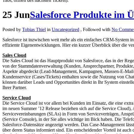
Tabs, öffnen des nächsten Tickets).
25
Jun
Salesforce Produkte im Ü
Posted by
Tobias Thiel
in
Uncategorized
, Followed with
No Commen
Salesforce ist inzwischen weit mehr als ein einfaches CRM-System in
effiziente Eigenentwicklungen. Hier ein kurzer Überblick über die 
Sales Cloud
Die Sales Cloud ist das Hauptprodukt von Salesforce, das in der Rege
von der Stammdatenverwaltung (Kunden, Ansprechpartner, Produkte, Pr
Aspekte abgedeckt (Lead-Management, Kampagnen, Massen-E-Mail-Erst
Kundenservice (Cases/Tickets) enthalten sowie die Nutzung von Chatte
können darüber Leads und Opportunities direkt in Ihr System einstell
Ihrer Partner.
Service Cloud
Die Service Cloud ist vor allem bei Kunden im Einsatz, die eine extra
im neuen Summer ’12 Release beziehen sich auf die Service Cloud),
Servicevereinbarungen (SLAs) in Form von Serviceverträgen, Ansprüch
(Service Console), in der Sie alles wichtige im Bick haben. Die Tele
Salesforce-Datensätze angezeigt werden. Das Case-Management lässt 
über deren Status informiert sind. Ein entscheidender Vorteil ist au