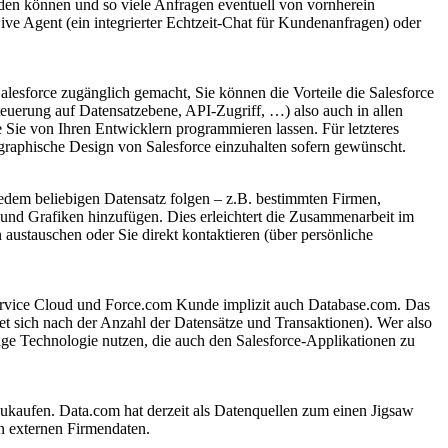
rden können und so viele Anfragen eventuell von vornherein
ive Agent (ein integrierter Echtzeit-Chat für Kundenanfragen) oder
alesforce zugänglich gemacht, Sie können die Vorteile die Salesforce
euerung auf Datensatzebene, API-Zugriff, …) also auch in allen
e Sie von Ihren Entwicklern programmieren lassen. Für letzteres
graphische Design von Salesforce einzuhalten sofern gewünscht.
n jedem beliebigen Datensatz folgen – z.B. bestimmten Firmen,
und Grafiken hinzufügen. Dies erleichtert die Zusammenarbeit im
austauschen oder Sie direkt kontaktieren (über persönliche
 Service Cloud und Force.com Kunde implizit auch Database.com. Das
tet sich nach der Anzahl der Datensätze und Transaktionen). Wer also
sige Technologie nutzen, die auch den Salesforce-Applikationen zu
zukaufen. Data.com hat derzeit als Datenquellen zum einen Jigsaw
n externen Firmendaten.