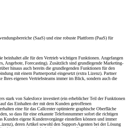
nwendungsbereiche (SaaS) und eine robuste Plattform (PaaS) für
e beinhaltet alle für den Vertrieb wichtigen Funktionen. Angefangen
s, Angebote, Forecasting). Zusätzlich sind grundlegende Marketing-
über hinaus auch bereits die grundlegenden Funktionen für den
ndung mit einem Partnerportal eingesetzt (extra Lizenz). Partner
ze Ihres eigenen Vertriebsteams immer im Blick, sondern auch die
s stark von Salesforce investiert (ein erheblicher Teil der Funktionen
auf das Einhalten der mit dem Kunden getroffenen
halten eine für das Callcenter optimierte graphische Oberfläche
den, so dass für eine erkannte Telefonnummer sofort die richtigen
r das Kunden eigene Kundenvorgänge einstellen können und immer
ra Lizenz), deren Artikel sowohl den Support-Agenten bei der Lösung