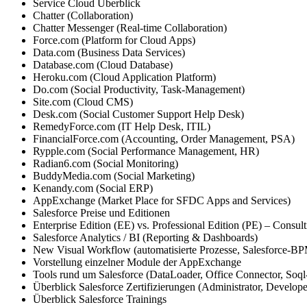
Service Cloud Überblick
Chatter (Collaboration)
Chatter Messenger (Real-time Collaboration)
Force.com (Platform for Cloud Apps)
Data.com (Business Data Services)
Database.com (Cloud Database)
Heroku.com (Cloud Application Platform)
Do.com (Social Productivity, Task-Management)
Site.com (Cloud CMS)
Desk.com (Social Customer Support Help Desk)
RemedyForce.com (IT Help Desk, ITIL)
FinancialForce.com (Accounting, Order Management, PSA)
Rypple.com (Social Performance Management, HR)
Radian6.com (Social Monitoring)
BuddyMedia.com (Social Marketing)
Kenandy.com (Social ERP)
AppExchange (Market Place for SFDC Apps and Services)
Salesforce Preise und Editionen
Enterprise Edition (EE) vs. Professional Edition (PE) – Consul
Salesforce Analytics / BI (Reporting & Dashboards)
New Visual Workflow (automatisierte Prozesse, Salesforce-B
Vorstellung einzelner Module der AppExchange
Tools rund um Salesforce (DataLoader, Office Connector, Soql
Überblick Salesforce Zertifizierungen (Administrator, Developer
Überblick Salesforce Trainings