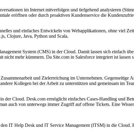
ersationen im Internet mitverfolgen und tiefgehend analysieren (Stimm
ntiale eröffnen oder durch proaktiven Kundenservice die Kundenzufrie
schnelles und einfaches Entwickeln von Webapplikationen, ohne viel Z
js, Clojure, Java, Python und Scala.
 Management System (CMS) in der Cloud. Damit lassen sich einfach ü
 nicht mehr kümmern. Da Site.com in Salesforce integriert ist lassen 
e Zusammenarbeit und Zielerreichung im Unternehmen. Gegenseitige 
andere Kollegen bei der Arbeit zu unterstützen und gemeinsam im Tea
 in der Cloud. Desk.com ermöglicht einfaches Cases-Handling und Bet
 man auch von unterwegs immer Zugriff auf offene Tickets. Eine Wisse
en IT Help Desk und IT Service Management (ITSM) in die Cloud. Rem