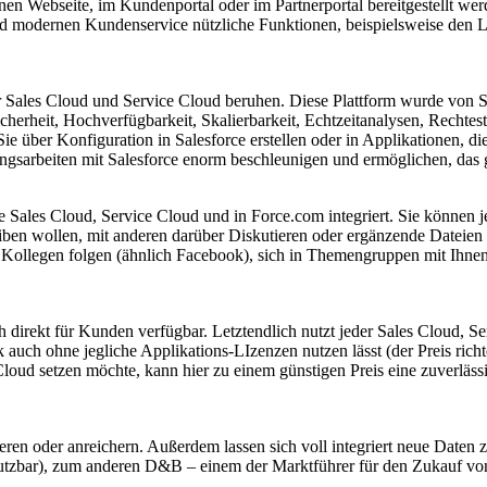
enen Webseite, im Kundenportal oder im Partnerportal bereitgestellt we
 und modernen Kundenservice nützliche Funktionen, beispielsweise den L
der Sales Cloud und Service Cloud beruhen. Diese Plattform wurde von S
erheit, Hochverfügbarkeit, Skalierbarkeit, Echtzeitanalysen, Rechtest
e über Konfiguration in Salesforce erstellen oder in Applikationen, di
ungsarbeiten mit Salesforce enorm beschleunigen und ermöglichen, das 
n die Sales Cloud, Service Cloud und in Force.com integriert. Sie könne
ben wollen, mit anderen darüber Diskutieren oder ergänzende Dateien 
 Kollegen folgen (ähnlich Facebook), sich in Themengruppen mit Ihnen 
h direkt für Kunden verfügbar. Letztendlich nutzt jeder Sales Cloud,
auch ohne jegliche Applikations-LIzenzen nutzen lässt (der Preis rich
Cloud setzen möchte, kann hier zu einem günstigen Preis eine zuverläs
eren oder anreichern. Außerdem lassen sich voll integriert neue Daten 
nutzbar), zum anderen D&B – einem der Marktführer für den Zukauf vo